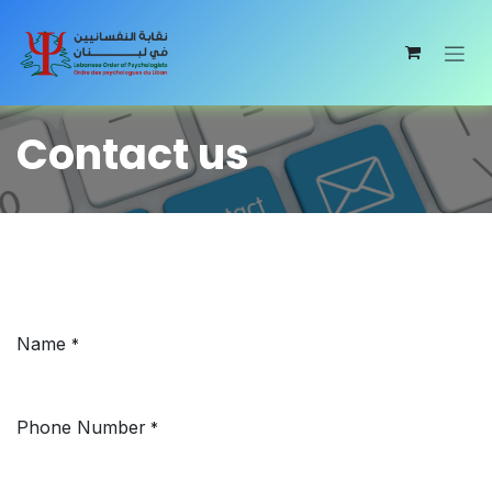
Skip to Content
Contact us
Name
*
Phone Number
*